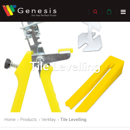
Tile Levelling
Home
Products
Verktøy
Tile Levelling